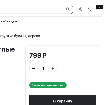
0
Наши магазины
Вход / Ре
Корз
каз
Скидки
 круглые бусины, дерево
глые
799
Р
−
+
В наличии: достаточно
В корзину