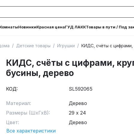
Комнаты
Новинки
Красная цена
ГУД ЛАКК
Товары в пути / Под за
/
/
/
дома
Детские товары
Игрушки
КИДС, счёты с цифрами,
КИДС, счёты с цифрами, кру
бусины, дерево
КОД:
SL592065
Материал:
Дерево
Размеры (ШхГхВ):
29 х 24
Цвет:
Дерево
Все характеристики