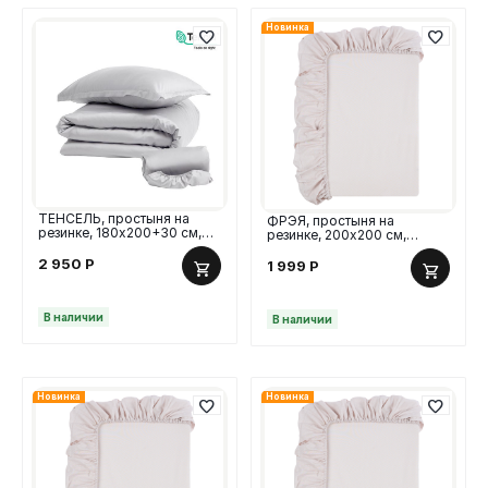
Новинка
ТЕНСЕЛЬ, простыня на
ФРЭЯ, простыня на
резинке, 180х200+30 см,
резинке, 200х200 см,
тенсель, светло-серый
поплин, серый
2 950
Р
1 999
Р
В наличии
В наличии
Новинка
Новинка