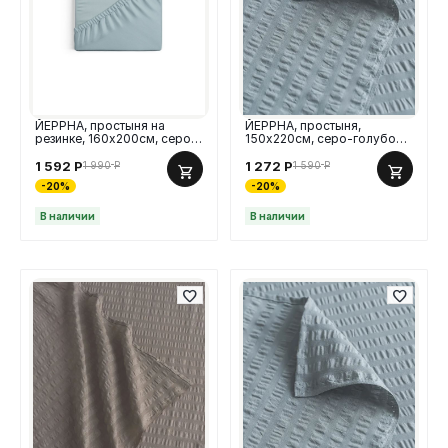
ЙЕРРНА, простыня на
ЙЕРРНА, простыня,
резинке, 160х200см, серо-
150х220см, серо-голубой,
голубой, перкаль
гофре
1 592
Р
1 272
Р
1 990
Р
1 590
Р
-20%
-20%
В наличии
В наличии