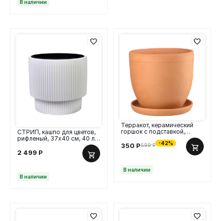
В наличии
Терракот, керамический
горшок с подставкой,
СТРИП, кашпо для цветов,
2,5л.,терракотовый
рифленый, 37х40 см, 40 л,
-42%
пластик, белый
350
Р
599
Р
2 499
Р
В наличии
В наличии