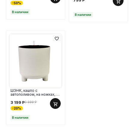
799
Р
-50%
В наличии
В наличии
ШЭНК, кашпо с
автополивом, на ножках, 29
л, пластик, бежевый
3 199
Р
3 999
Р
-20%
В наличии