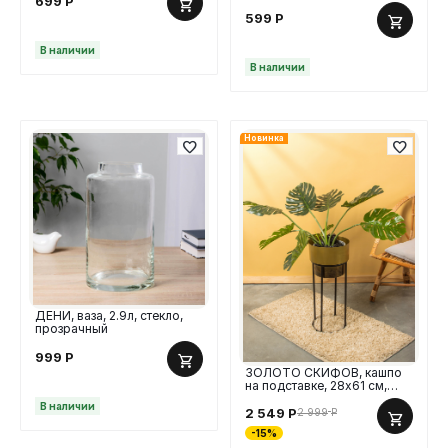
699
Р
бежевый
599
Р
В наличии
В наличии
Новинка
ДЕНИ, ваза, 2.9л, стекло,
прозрачный
999
Р
ЗОЛОТО СКИФОВ, кашпо
на подставке, 28х61 см,
железо, золотой
В наличии
2 549
Р
2 999
Р
-15%