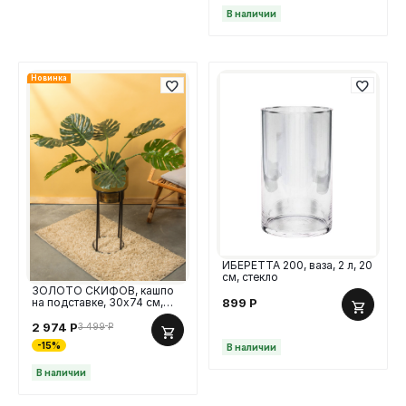
В наличии
Новинка
ИБЕРЕТТА 200, ваза, 2 л, 20
см, стекло
ЗОЛОТО СКИФОВ, кашпо
899
Р
на подставке, 30х74 см,
железо, золотой
2 974
Р
3 499
Р
-15%
В наличии
В наличии