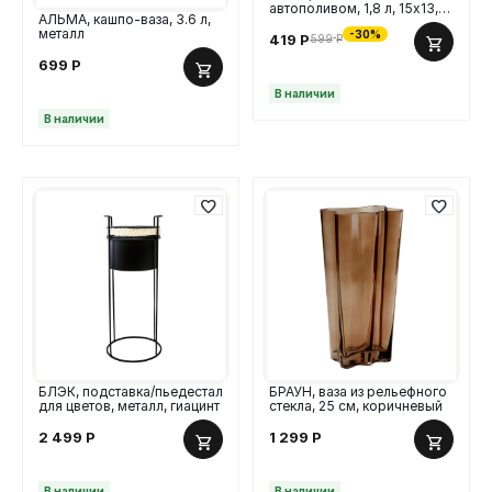
автополивом, 1,8 л, 15х13,5
АЛЬМА, кашпо-ваза, 3.6 л,
см, пластик, белый
металл
-30%
419
Р
599
Р
699
Р
В наличии
В наличии
БЛЭК, подставка/пьедестал
БРАУН, ваза из рельефного
для цветов, металл, гиацинт
стекла, 25 см, коричневый
2 499
Р
1 299
Р
В наличии
В наличии