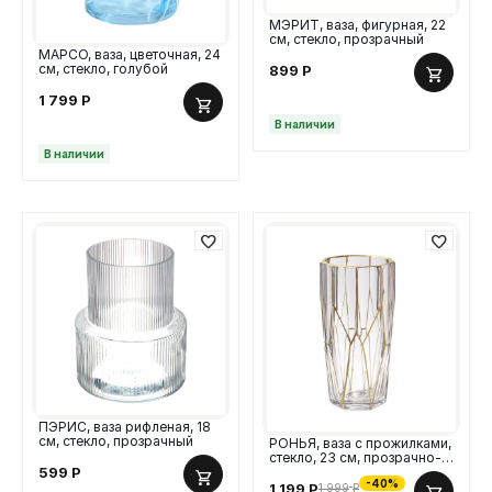
МЭРИТ, ваза, фигурная, 22
см, стекло, прозрачный
МАРСО, ваза, цветочная, 24
см, стекло, голубой
899
Р
1 799
Р
В наличии
В наличии
ПЭРИС, ваза рифленая, 18
см, стекло, прозрачный
РОНЬЯ, ваза с прожилками,
стекло, 23 см, прозрачно-
золотой
599
Р
-40%
1 199
Р
1 999
Р