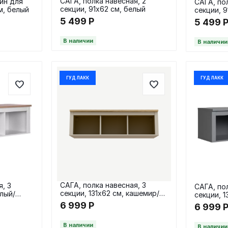
САГА, полка навесная, 2
йн для
САГА, по
секции, 91х62 см, белый
см, белый
секции, 9
ясень
5 499
Р
5 499
В наличии
В наличии
ГУД ЛАКК
ГУД ЛАКК
САГА, полка навесная, 3
я, 3
САГА, по
секции, 131х62 см, кашемир/
елый/
секции, 1
ясень
6 999
Р
6 999
В наличии
В наличии