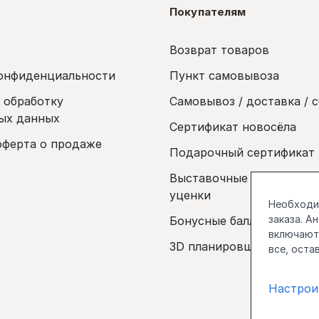
Покупателям
Возврат товаров
онфиденциальности
Пункт самовывоза
а обработку
Самовывоз / доставка / 
ых данных
Сертификат новосёла
оферта о продаже
Подарочный сертификат
Выставочные образцы и 
уценки
Необходим
заказа. А
Бонусные баллы
включаютс
3D планировщик
все, оста
Настрои