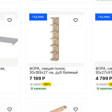
ГУД ЛАКК
ГУД ЛАКК
ая,
ФОРА, секция полок,
ФОРА, се
30х189х27 см, дуб беленый
30х27х97
7 199
Р
4 799
8 999
Р
5 999
Р
-20%
-
В наличии
В наличии