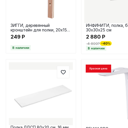
ЗИГГИ, деревянный
ИНФИНИТИ, полка, б
кронштейн для полки, 20х15
30х30х25 см
см, натуральный
249
Р
2 880
Р
4 800
Р
-40%
В наличии
В наличии
Красная цена
Полка ЛДСП 80х20 см, 16 мм,