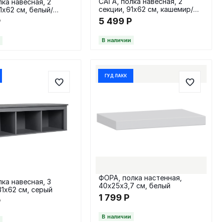
САГА, полка навесная, 2
лка навесная, 2
секции, 91х62 см, кашемир/
1х62 см, белый/
ясень
5 499
Р
Р
В наличии
ГУД ЛАКК
ФОРА, полка настенная,
лка навесная, 3
40х25х3,7 см, белый
31х62 см, серый
1 799
Р
Р
В наличии