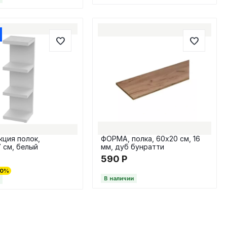
кция полок,
ФОРМА, полка, 60х20 см, 16
 см, белый
мм, дуб бунратти
Р
590
Р
20%
В наличии