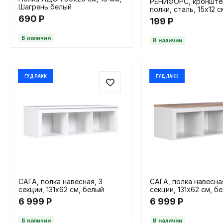
РЕНИФОРС, кронште
Шагрень белый
полки, сталь, 15х12 
690
Р
199
Р
В наличии
В наличии
ГУД ЛАКК
ГУД ЛАКК
САГА, полка навесная, 3
САГА, полка навесна
секции, 131х62 см, белый
секции, 131х62 см, б
ясень
6 999
Р
6 999
Р
В наличии
В наличии