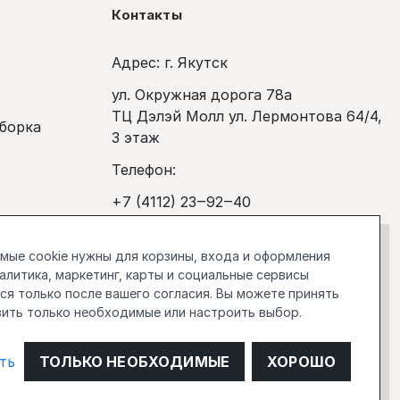
Контакты
Адрес: г. Якутск
ул. Окружная дорога 78а
ТЦ Дэлэй Молл ул. Лермонтова 64/4,
сборка
3 этаж
Телефон:
+7 (4112) 23‒92‒40
покупка
Рабочее время:
ые cookie нужны для корзины, входа и оформления
Ежедневно с 10:00 до 20:00
налитика, маркетинг, карты и социальные сервисы
я только после вашего согласия. Вы можете принять
stockholm.manager@gmail.com
вить только необходимые или настроить выбор.
О компании
ть
ТОЛЬКО НЕОБХОДИМЫЕ
ХОРОШО