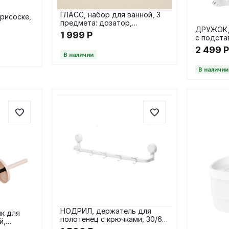
ГЛАСС, набор для ванной, 3
рисоске,
предмета: дозатор,
ДРУЖОК, 
мыльница и стакан, стекло
1 999
Р
с подста
2 499
В наличии
В наличии
НОДРИЛ, держатель для
к для
полотенец с крючками, 30/60
й,
см, белый