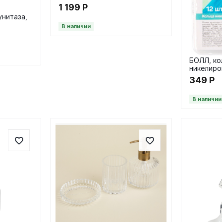
1 199
Р
унитаза,
В наличии
БОЛЛ, ко
никелиро
ванную, 
349
Р
В наличии