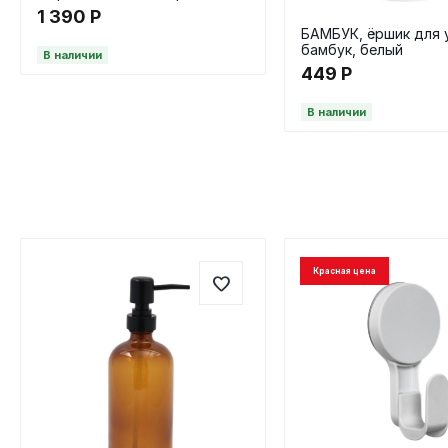
стакан, градиент
1 390
Р
БАМБУК, ёршик для 
бамбук, белый
В наличии
449
Р
В наличии
Красная цена