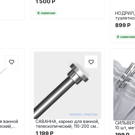
сталь,
1 500
Р
НОДРИЛ,
В наличии
туалетно
вакуумны
899
Р
В наличии
я ванной
САВАННА, карниз для ванной,
СИЛЬВЕР,
еский,
телескопический, 110-200 см,
10 шт, м
хромированный
1 199
Р
199
Р