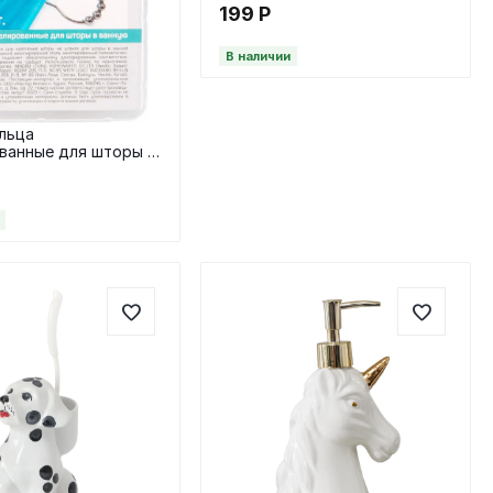
серебряный
199
Р
В наличии
льца
ванные для шторы в
12шт