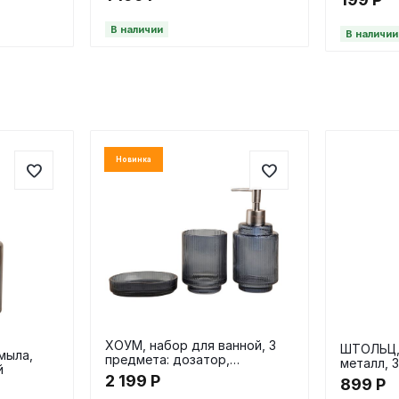
В наличии
В наличии
Новинка
ХОУМ, набор для ванной, 3
ШТОЛЬЦ, 
мыла,
предмета: дозатор,
металл, 
й
мыльница и стакан, синий
2 199
Р
899
Р