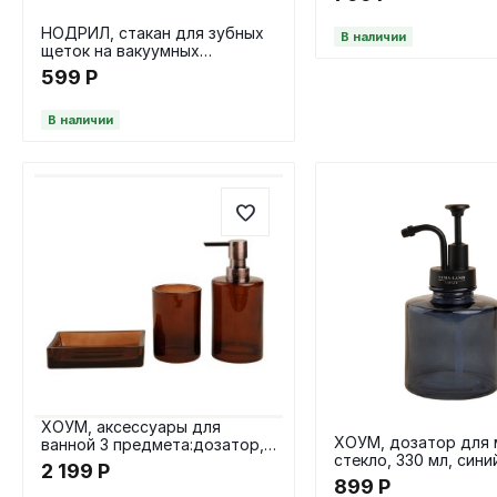
НОДРИЛ, стакан для зубных
В наличии
щеток на вакуумных
присосках, белый
599
Р
В наличии
ХОУМ, аксессуары для
ХОУМ, дозатор для 
ванной 3 предмета:дозатор,
стекло, 330 мл, сини
мыльница, стакан,
2 199
Р
коричневый
899
Р