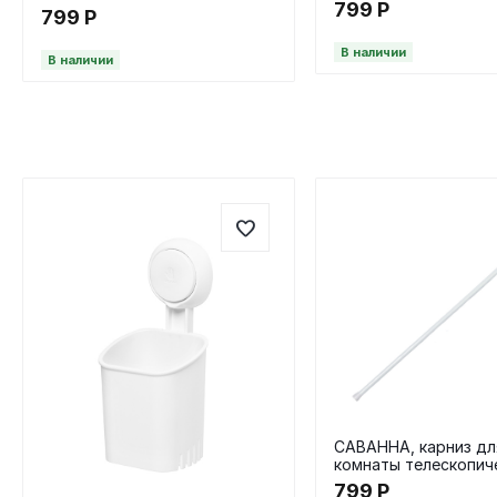
силиконовая щетка, 
799
Р
мл, разноцветный
799
Р
бежевый
В наличии
В наличии
САВАННА, карниз дл
комнаты телескопич
110-200 см, белый
799
Р