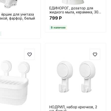
ЕДИНОРОГ, дозатор для
жидкого мыла, керамика, 300
ёршик для унитаза
мл, белый/золотой
799
Р
вкой, фарфор, белый
Р
В наличии
НОДРИЛ, набор крючков, 2
шт, белый