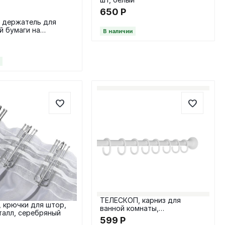
650
Р
 держатель для
й бумаги на
В наличии
х присосках, белый
ТЕЛЕСКОП, карниз для
 крючки для штор,
ванной комнаты,
еталл, серебряный
телескопический 120-220 см,
599
Р
белый