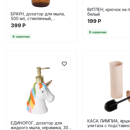
ВИТЛЕН, крючок на п
БРАУН, дозатор для мыла,
белый
500 мл, стеклянный,
199
Р
коричневый
399
Р
В наличии
В наличии
КАСА ЛИМПИА, ёрши
ЕДИНОРОГ, дозатор для
унитаза с подставко
жидкого мыла, керамика, 300