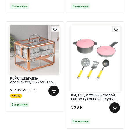
В наличии
В наличии
КЕЙС, шкатулка-
органайзер, 18х25х18 см,
металлокаркас, медный
2 793
Р
3 990
Р
КИДАС, детский игровой
-30%
набор кухонной посуды,
пластик, 7 предметов
В наличии
599
Р
В наличии