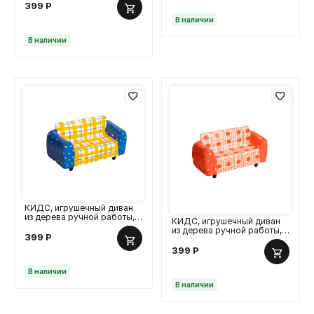
ромашки
399
Р
В наличии
В наличии
КИДС, игрушечный диван
из дерева ручной работы,
КИДС, игрушечный диван
10х4х5,5 см, желтый/синий
из дерева ручной работы,
399
Р
10х4х5,5 см, красный
399
Р
В наличии
В наличии