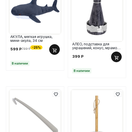
АКУЛА, мягкая игрушка,
мини-акула, 34 см
АЛЕО, подставка для
-25%
украшений, конус, мрамор,
599
Р
799
Р
12 см, серый
399
Р
В наличии
В наличии