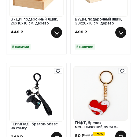
ВУДИ, подарочный ящик,
ВУДИ, подарочный ящик,
26х16х10 см, дерево
30х20х10 см, дерево
449
Р
499
Р
В наличии
В наличии
ГИФТ, брелок
ГЕЙМПАД, брелок-обвес
металлический, змея с
на сумку
сердцем
-75%
50
Р
199
Р
249
Р