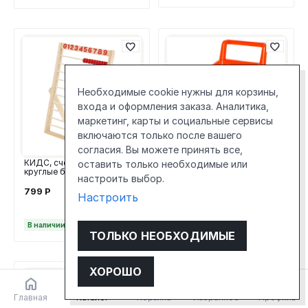
Необходимые cookie нужны для корзины,
входа и оформления заказа. Аналитика,
маркетинг, карты и социальные сервисы
включаются только после вашего
согласия. Вы можете принять все,
КИДС, тележка для
КИДС, счёты с цифрами,
оставить только необходимые или
супермаркета с фруктами и
круглые бусины, дерево
настроить выбор.
овощами, МИКС
1 799
Р
799
Р
Настроить
В наличии
В наличии
ТОЛЬКО НЕОБХОДИМЫЕ
ХОРОШО
Новинка
Главная
Каталог
Корзина
Избранное
Профиль