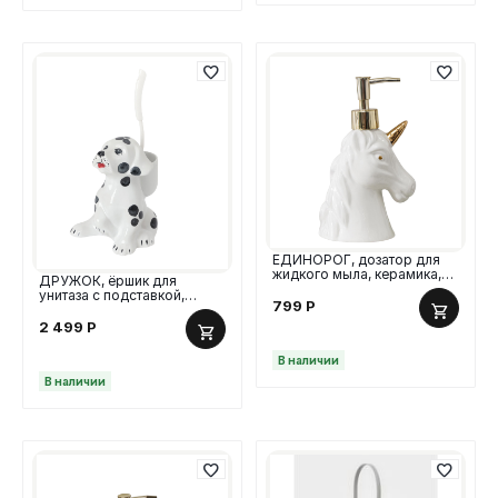
ЕДИНОРОГ, дозатор для
жидкого мыла, керамика,
ДРУЖОК, ёршик для
300 мл, белый/золотой
унитаза с подставкой,
799
Р
фарфор, белый
2 499
Р
В наличии
В наличии