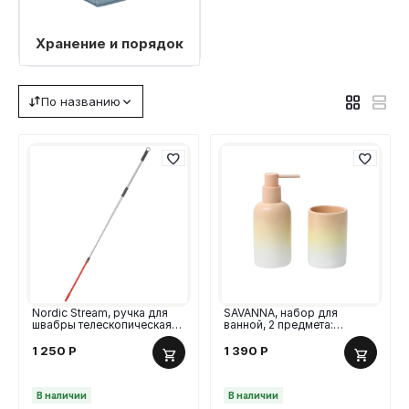
Хранение и порядок
По названию
Nordic Stream, ручка для
SAVANNA, набор для
швабры телескопическая
ванной, 2 предмета:
160 см с гибкой штангой 40
дозатор и стакан, градиент
см
1 250
Р
1 390
Р
В наличии
В наличии