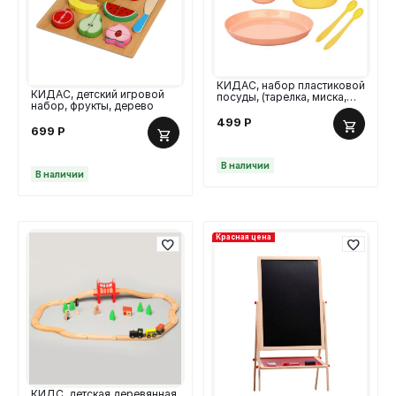
КИДАС, набор пластиковой
КИДАС, детский игровой
посуды, (тарелка, миска,
набор, фрукты, дерево
стаканчик, 2 ложки),
розовый
499
Р
699
Р
В наличии
В наличии
Красная цена
КИДС, детская деревянная