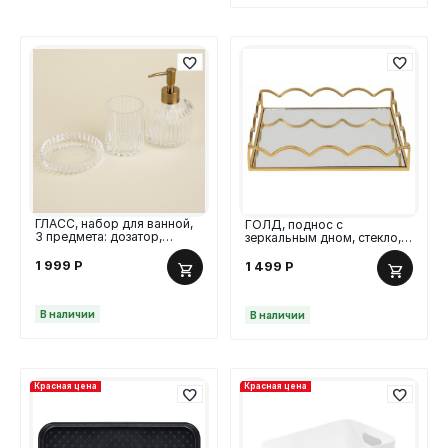
ГЛАСС, набор для ванной,
ГОЛД, поднос с
3 предмета: дозатор,
зеркальным дном, стекло,
мыльница и стакан, стекло
23 см, золотой
1 999
Р
1 499
Р
В наличии
В наличии
Красная цена
Красная цена