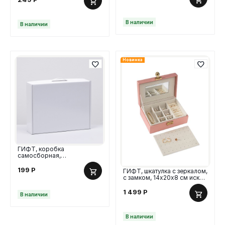
В наличии
В наличии
Новинка
ГИФТ, коробка
самосборная,
ламинированная, 25х32х8
см, белый
199
Р
ГИФТ, шкатулка с зеркалом,
с замком, 14х20х8 см иск
кожа, розовый
1 499
Р
В наличии
В наличии