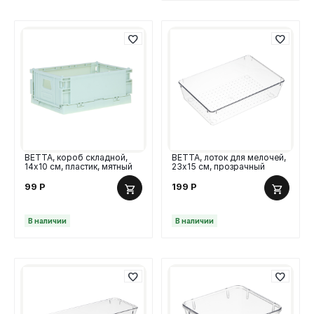
ВЕТТА, короб складной,
ВЕТТА, лоток для мелочей,
14х10 см, пластик, мятный
23х15 см, прозрачный
99
Р
199
Р
В наличии
В наличии