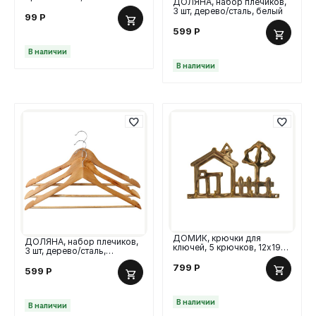
ДОЛЯНА, набор плечиков,
светлое дерево
3 шт, дерево/сталь, белый
99
Р
599
Р
В наличии
В наличии
ДОМИК, крючки для
ДОЛЯНА, набор плечиков,
ключей, 5 крючков, 12х19
3 шт, дерево/сталь,
см
натуральный
799
Р
599
Р
В наличии
В наличии