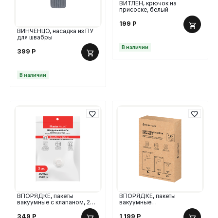
ВИТЛЕН, крючок на
присоске, белый
199
Р
ВИНЧЕНЦО, насадка из ПУ
для швабры
В наличии
399
Р
В наличии
ВПОРЯДКЕ, пакеты
ВПОРЯДКЕ, пакеты
вакуумные с клапаном, 2
вакуумные
шт, 45х70 см, 56х80 см
скручивающиеся с
клапаном, 6 шт, 3 размера
349
Р
1 199
Р