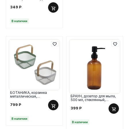
в ванную, 12шт
349
Р
В наличии
БОТАНИКА, корзинка
БРАУН, дозатор для мыла,
металлическая,
500 мл, стеклянный,
деревянные ручки, цв. микс
коричневый
799
Р
399
Р
В наличии
В наличии