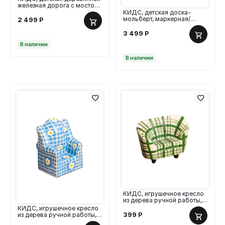
железная дорога с мостом,
39 деталей
КИДС, детская доска-
мольберт, маркерная/
2 499
Р
меловая, 114 см
3 499
Р
В наличии
В наличии
КИДС, игрушечное кресло
из дерева ручной работы,
6х3,5х5 см, зеленый
КИДС, игрушечное кресло
399
Р
из дерева ручной работы,
5,5х4,5х8,5 см, синий/