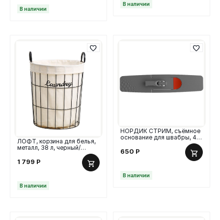
В наличии
В наличии
НОРДИК СТРИМ, съёмное
основание для швабры, 41
ЛОФТ, корзина для белья,
см
металл, 38 л, черный/
650
Р
натуральный
1 799
Р
В наличии
В наличии