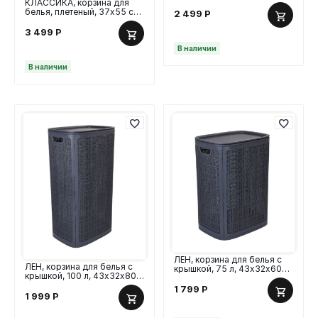
отделения, 110 л, черный/
КЛАССИКА, корзина для
бежевый
белья, плетеный, 37х55 см,
2 499
Р
белый
3 499
Р
В наличии
В наличии
ЛЁН, корзина для белья с
ЛЁН, корзина для белья с
крышкой, 75 л, 43х32х60
крышкой, 100 л, 43х32х80
см, графит
см, графит
1 799
Р
1 999
Р