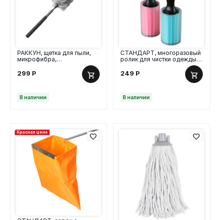
РАККУН, щетка для пыли,
СТАНДАРТ, многоразовый
микрофибра,
ролик для чистки одежды,
телескопическая ручка, 33-
силиконовый
81 см
299
Р
249
Р
В наличии
В наличии
Красная цена