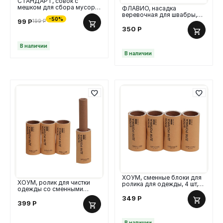
СТАНДАРТ, совок с
мешком для сбора мусора,
ФЛАВИО, насадка
мешок, 50 см
веревочная для швабры,
-50%
99
Р
серый
199
Р
350
Р
В наличии
В наличии
ХОУМ, сменные блоки для
ХОУМ, ролик для чистки
ролика для одежды, 4 шт,
одежды со сменными
60 листов
блоками, 4 шт, 50 листов,
349
Р
эко ручка
399
Р
В наличии