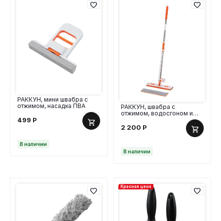
РАККУН, мини швабра с
отжимом, насадка ПВА
РАККУН, швабра с
отжимом, водосгоном и
щёткой, оранжевый
499
Р
2 200
Р
В наличии
В наличии
Красная цена