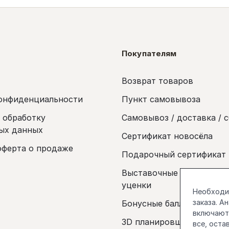
Покупателям
Возврат товаров
онфиденциальности
Пункт самовывоза
а обработку
Самовывоз / доставка / 
ых данных
Сертификат новосёла
оферта о продаже
Подарочный сертификат
Выставочные образцы и 
уценки
Необходим
заказа. А
Бонусные баллы
включаютс
3D планировщик
все, оста