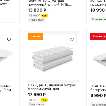
МАРС/АТЛАС, матрас
МАРС/АТ
дней,
пружинный, мягкий, НПБ,
пружинны
120х200 / 18 см
160х200 /
13 800
Р
18 990
14 990
Р
-8%
В наличии
Под заказ
Новинка
Красная це
СТАНДАРТ, двойной матрас
жинный
СТАНДАР
с перемычкой, для
 10 см, в
беспружи
раздвижной кровати,
70х160, Н
17 990
Р
6 990
90х200/180х200/10 см, в
18 990
Р
скрутке
-5%
Под заказ
Под зака