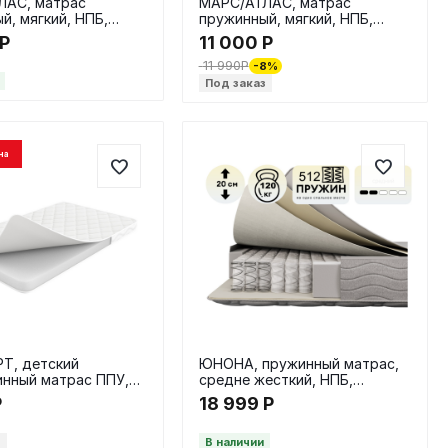
ЛАС, матрас
МАРС/АТЛАС, матрас
й, мягкий, НПБ,
пружинный, мягкий, НПБ,
 18 см
90х200 / 18 см
Р
11 000
Р
11 990
Р
-8%
Под заказ
на
Т, детский
ЮНОНА, пружинный матрас,
нный матрас ППУ,
средне жесткий, НПБ,
10, в скрутке
140х200 / 20 см
Р
18 999
Р
з
В наличии