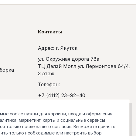
Контакты
Адрес: г. Якутск
ул. Окружная дорога 78а
ТЦ Дэлэй Молл ул. Лермонтова 64/4,
сборка
3 этаж
Телефон:
+7 (4112) 23‒92‒40
покупка
Рабочее время:
ые cookie нужны для корзины, входа и оформления
Ежедневно с 10:00 до 20:00
налитика, маркетинг, карты и социальные сервисы
я только после вашего согласия. Вы можете принять
stockholm.manager@gmail.com
вить только необходимые или настроить выбор.