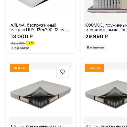
АЛЬФА, беспружинный
КОСМОС, пружинный
матрас ППУ, 120х200, 13 см, в
жесткость выше сре
скрутке
НПБ, 140х200 / 23 см
13 000
Р
29 990
Р
13 990
Р
-7%
В наличии
Под заказ
Новинка
Новинка
ЛАТТЕ, пружинный матрас,
ЛАТТЕ, пружинный м