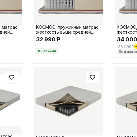
 матрас,
КОСМОС, пружинный матрас,
КОСМОС,
дней,
жесткость выше средней,
жесткост
НПБ, 160х200 / 23 см
НПБ, 180х
32 990
Р
34 00
36 990
Р
В наличии
Под зака
атрас,