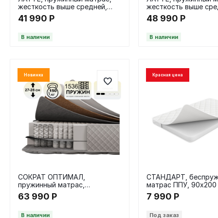
жесткость выше средней,
жесткость выше сре
НПБ, 140х200 / 24 см
НПБ, 160х200 / 24 см
41 990
Р
48 990
Р
В наличии
В наличии
Новинка
Красная цена
СОКРАТ ОПТИМАЛ,
СТАНДАРТ, беспру
пружинный матрас,
матрас ППУ, 90х200 /
жесткость средний, НПБ,
скрутке
63 990
Р
7 990
Р
160х200 / 28 см
В наличии
Под заказ