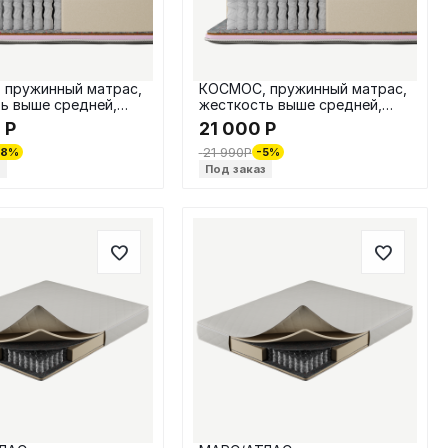
 пружинный матрас,
КОСМОС, пружинный матрас,
ь выше средней,
жесткость выше средней,
200 / 23 см
НПБ, 90х200 / 23 см
0
Р
21 000
Р
21 990
Р
-8%
-5%
з
Под заказ