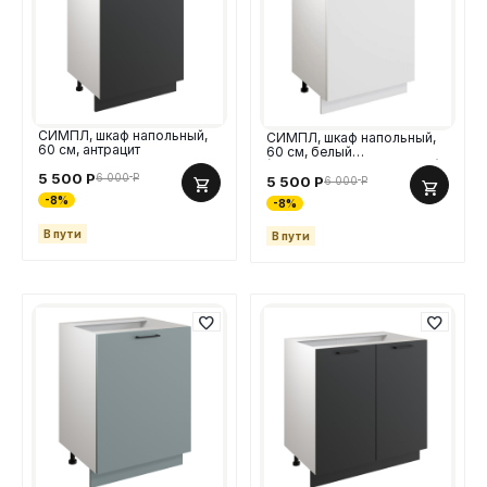
СИМПЛ, шкаф напольный,
СИМПЛ, шкаф напольный,
60 см, антрацит
60 см, белый
(СИМПЛ_2008319046069)
5 500
Р
6 000
Р
5 500
Р
6 000
Р
-8%
-8%
В пути
В пути