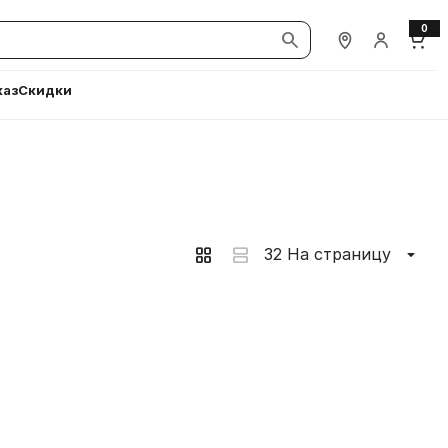
0
Наши магазины
Вход / Ре
Корз
каз
Скидки
32 На страницу