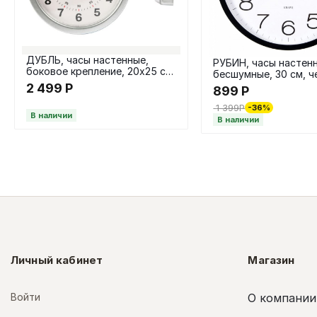
ДУБЛЬ, часы настенные,
РУБИН, часы настен
боковое крепление, 20х25 см,
бесшумные, 30 см, ч
серебряный
белый
2 499
Р
899
Р
1 399
Р
-36%
В наличии
В наличии
Личный кабинет
Магазин
Войти
О компании