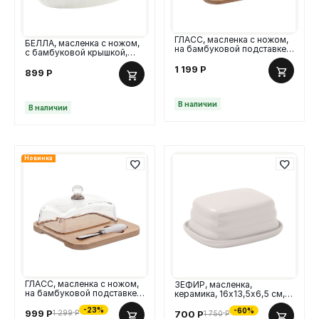
ГЛАСС, масленка с ножом,
БЕЛЛА, масленка с ножом,
на бамбуковой подставке,
с бамбуковой крышкой,
17х13 см, стекло
фарфор, белая
1 199
Р
899
Р
В наличии
В наличии
Новинка
ГЛАСС, масленка с ножом,
ЗЕФИР, масленка,
на бамбуковой подставке,
керамика, 16х13,5х6,5 см,
19х18 см, стекло
белый
-23%
-60%
999
Р
700
Р
1 299
Р
1 750
Р