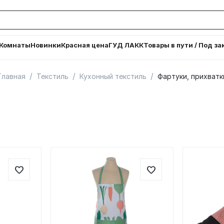
Комнаты
Новинки
Красная цена
ГУД ЛАКК
Товары в пути / Под за
/
/
/
Главная
Текстиль
Кухонный текстиль
Фартуки, прихватк