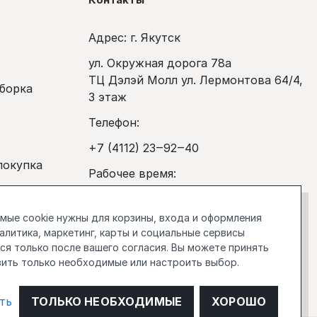
Адрес: г. Якутск
ул. Окружная дорога 78а
ТЦ Дэлэй Молл ул. Лермонтова 64/4,
сборка
3 этаж
Телефон:
+7 (4112) 23‒92‒40
покупка
Рабочее время:
Ежедневно с 10:00 до 20:00
ые cookie нужны для корзины, входа и оформления
stockholm.manager@gmail.com
налитика, маркетинг, карты и социальные сервисы
я только после вашего согласия. Вы можете принять
О компании
вить только необходимые или настроить выбор.
ть
ТОЛЬКО НЕОБХОДИМЫЕ
ХОРОШО