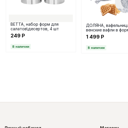
ВЕТТА, набор форм для
ДОЛЯНА, вафельница
салатов\десертов, 4 шт
венские вафли в фор
сердца, 5 ячеек, лит
249
Р
1 499
Р
алюминий
В наличии
В наличии
Личный кабинет
Магазин