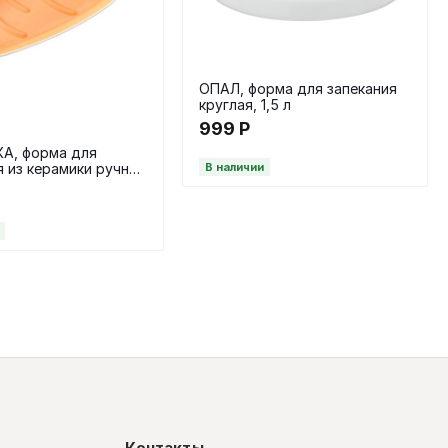
ОПАЛ, форма для запекания
круглая, 1,5 л
999
Р
А, форма для
я из керамики ручной
В наличии
30х18х4 см,
ый
Контакты