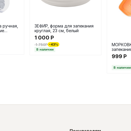
 ручная,
ЗЕФИР, форма для запекания
ме
круглая, 23 см, белый
ой
1 000
Р
1 750
Р
МОРКОВК
-43%
запекани
В наличии
работы, 
999
Р
оранжев
В наличии
Покупателям