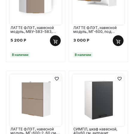
ЛАТТЕ ФЛЭТ, навесной
ЛАТТЕ ФЛЭТ, навесной
модуль, МВУ-583-583,
модуль, МГ-600, под
угловой, МДФ гладкий
вытяжку, 60 см, МДФ
гладкий
5 200
Р
3 000
Р
В наличии
В наличии
ЛАТТЕ ФЛЭТ, навесной
СИМПЛ, шкаф навесной,
модуль, МГ-600-2, 60 см,
40х60 см, антрацит