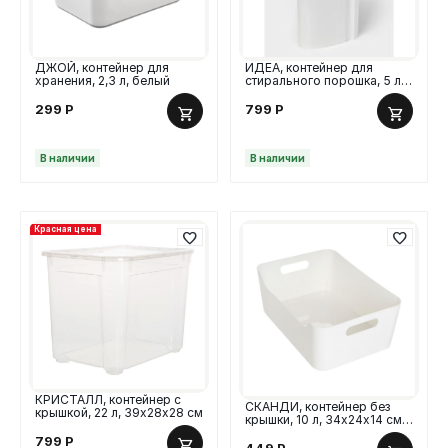
ДЖОЙ, контейнер для
ИДЕА, контейнер для
хранения, 2,3 л, белый
стирального порошка, 5 л,
11х24,6х32 см, серый
299
Р
799
Р
В наличии
В наличии
Красная цена
КРИСТАЛЛ, контейнер с
СКАНДИ, контейнер без
крышкой, 22 л, 39х28х28 см
крышки, 10 л, 34х24х14 см,
белый
799
Р