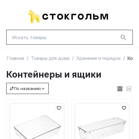
/
/
/
Главная
Товары для дома
Хранение и порядок
Конт
Контейнеры и ящики
По названию
НОВИНКИ
КРАСНАЯ ЦЕНА
ГУД ЛАКК
ТОВАРЫ В ПУТИ / ПОД ЗАКАЗ
СКИДКИ