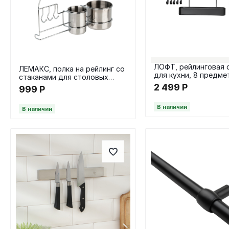
ЛОФТ, рейлинговая 
ЛЕМАКС, полка на рейлинг со
для кухни, 8 предмет
стаканами для столовых
см, чёрный
приборов, хром
2 499
Р
999
Р
В наличии
В наличии