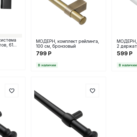
система
МОДЕРН, комплект рейлинга,
МОДЕРН, 
ов, 61
100 см, бронзовый
2 держате
см, белы
799
Р
599
Р
В наличии
В наличии