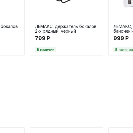
 бокалов
ЛЕМАКС, держатель бокалов
ЛЕМАКС, 
2-х рядный, черный
баночек н
хром
799
Р
999
Р
В наличии
В наличии