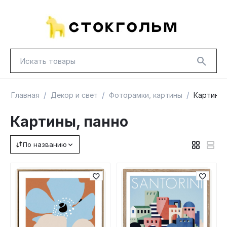
/
/
/
Главная
Декор и свет
Фоторамки, картины
Картины,
Картины, панно
По названию
НОВИНКИ
КРАСНАЯ ЦЕНА
ГУД ЛАКК
ТОВАРЫ В ПУТИ / ПОД ЗАКАЗ
СКИДКИ