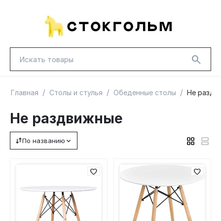
/
/
/
Главная
Столы и стулья
Обеденные столы
Не раздв
Не раздвижные
По названию
НОВИНКИ
КРАСНАЯ ЦЕНА
ГУД ЛАКК
ТОВАРЫ В ПУТИ / ПОД ЗАКАЗ
СКИДКИ