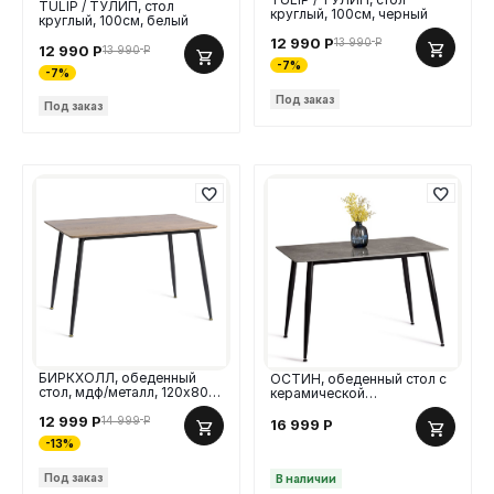
TULIP / ТУЛИП, стол
круглый, 100см, черный
круглый, 100см, белый
12 990
Р
13 990
Р
12 990
Р
13 990
Р
-7%
-7%
Под заказ
Под заказ
БИРКХОЛЛ, обеденный
ОСТИН, обеденный стол с
стол, мдф/металл, 120х80
керамической
см, под дуб/черный
столешницей, 120х80 см,
12 999
Р
черный/серый под мрамор
14 999
Р
16 999
Р
-13%
Под заказ
В наличии