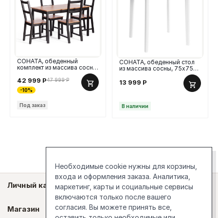
СОНАТА, обеденный
СОНАТА, обеденный стол
комплект из массива сосны,
из массива сосны, 75х75
стол и 4 стула, 120х75 см,
см, антик/белый
антик/черный
42 999
Р
47 999
Р
13 999
Р
-10%
Под заказ
В наличии
Необходимые cookie нужны для корзины,
входа и оформления заказа. Аналитика,
Личный кабинет
маркетинг, карты и социальные сервисы
включаются только после вашего
согласия. Вы можете принять все,
Магазин
оставить только необходимые или