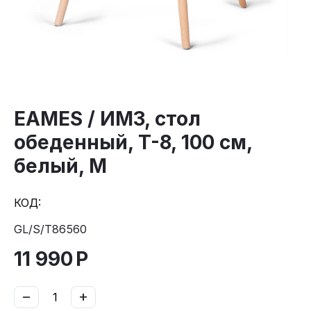
EAMES / ИМЗ, стол
обеденный, T-8, 100 см,
белый, М
КОД:
GL/S/T86560
11 990
Р
−
+