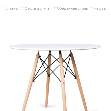
ТОВАРЫ В ПУТИ / ПОД ЗАКАЗ
СКИДКИ
/
/
/
Главная
Столы и стулья
Обеденные столы
Не раздв