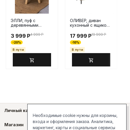
ЭЛЛИ, пуф с
ОЛИВЕР, диван
деревянными
кухонный с ящиком,
ножками, 40х43 см,
прямой, 120 см,
велюр, желтый
велюр, бежевый
4 999
Р
19 999
Р
3 999
Р
17 999
Р
-20%
-10%
В пути
В пути
Личный кабинет
Необходимые cookie нужны для корзины,
входа и оформления заказа. Аналитика,
Магазин
маркетинг, карты и социальные сервисы