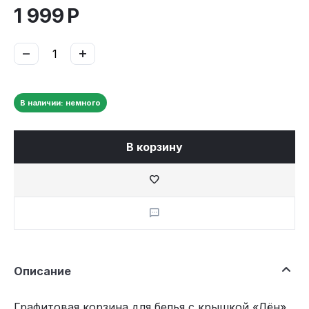
1 999
Р
−
+
В наличии: немного
В корзину
Описание
Графитовая корзина для белья с крышкой «Лён»