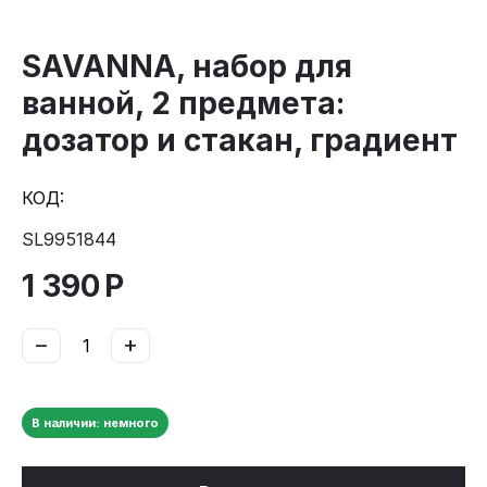
SAVANNA, набор для
ванной, 2 предмета:
дозатор и стакан, градиент
КОД:
SL9951844
1 390
Р
−
+
В наличии: немного