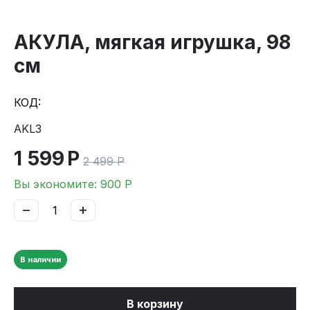
АКУЛА, мягкая игрушка, 98
см
КОД:
AKL3
1 599
Р
2 499
Р
Вы экономите:
900
Р
−
+
В наличии
В корзину