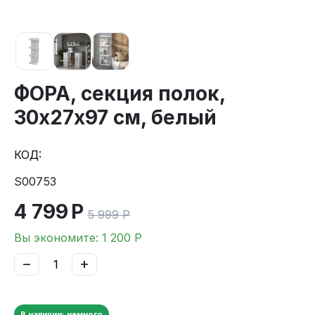
ФОРА, секция полок,
30х27х97 см, белый
КОД:
S00753
4 799
Р
5 999
Р
Вы экономите:
1 200
Р
−
+
В наличии: немного