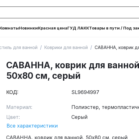
Комнаты
Новинки
Красная цена
ГУД ЛАКК
Товары в пути / Под за
/
/
стиль для ванной
Коврики для ванной
САВАННА, коврик дл
САВАННА, коврик для ванной
50х80 см, серый
КОД:
SL9694997
Материал:
Полиэстер, термопластич
Цвет:
Серый
Все характеристики
САВАННА, коврик для ванной, 50х80 см, серый