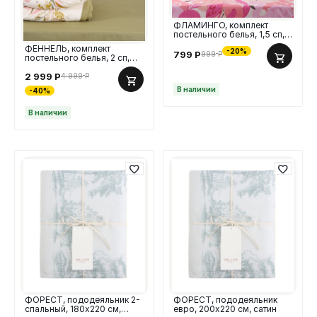
ФЛАМИНГО, комплект
постельного белья, 1,5 сп,
наволочки и простыня,
ФЕННЕЛЬ, комплект
-20%
розовый
799
Р
999
Р
постельного белья, 2 сп,
поплин, зеленый
2 999
Р
4 999
Р
В наличии
-40%
В наличии
ФОРЕСТ, пододеяльник 2-
ФОРЕСТ, пододеяльник
спальный, 180х220 см,
евро, 200х220 см, сатин