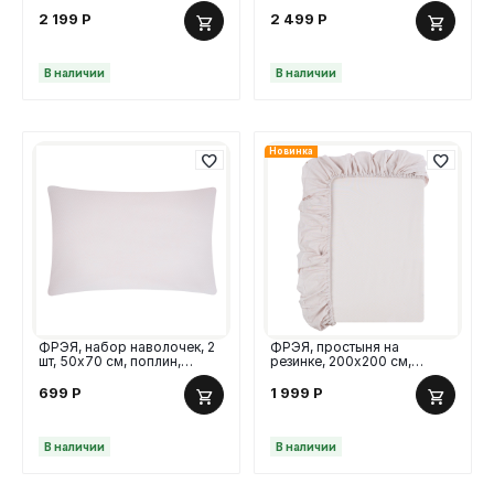
сатин
2 199
Р
2 499
Р
В наличии
В наличии
Новинка
ФРЭЯ, набор наволочек, 2
ФРЭЯ, простыня на
шт, 50х70 см, поплин,
резинке, 200х200 см,
серый
поплин, серый
699
Р
1 999
Р
В наличии
В наличии