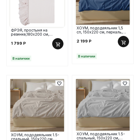
ХОУМ, пододеяльник 1,5
ФРЭЯ, простыня на
сп, 150х220 см, перкаль,
резинке,180х200 см,
синий
поплин, серый
2 199
Р
1 799
Р
В наличии
В наличии
ХОУМ, пододеяльник 1.5-
ХОУМ, пододеяльник 1.5-
спальный, 150х220 см,
спальный, 150х220 см,