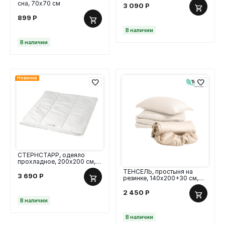
сна, 70х70 см
3 090
Р
899
Р
В наличии
В наличии
Новинка
СТЕРНСТАРР, одеяло
прохладное, 200х200 см,
белый
ТЕНСЕЛЬ, простыня на
3 690
Р
резинке, 140х200+30 см,
тенсель, бежевый
2 450
Р
В наличии
В наличии