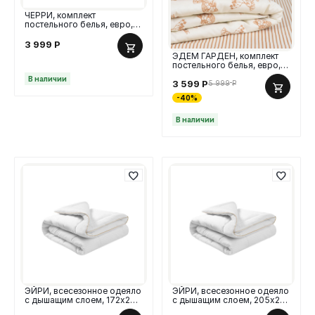
ЧЕРРИ, комплект
постельного белья, евро,
поплин, розовый, 2 дизайна
МИКС
3 999
Р
ЭДЕМ ГАРДЕН, комплект
постельного белья, евро,
поплин, желтый
В наличии
3 599
Р
5 999
Р
-40%
В наличии
ЭЙРИ, всесезонное одеяло
ЭЙРИ, всесезонное одеяло
с дышащим слоем, 172х205
с дышащим слоем, 205х220
см, хлопок/иск.лебяжий пух
см, хлопок/иск.лебяжий пух