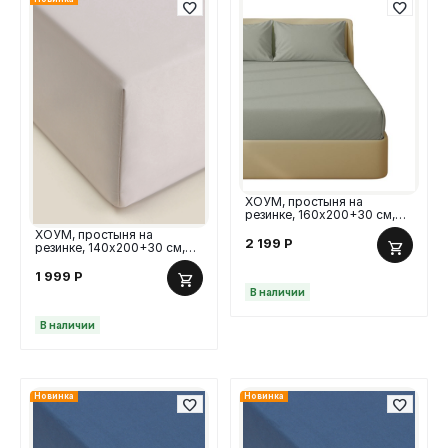
ХОУМ, простыня на
резинке, 160х200+30 см,
перкаль, оливковый
ХОУМ, простыня на
2 199
Р
резинке, 140х200+30 см,
сатин, стальной серый
1 999
Р
В наличии
В наличии
Новинка
Новинка