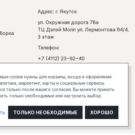
Адрес: г. Якутск
ул. Окружная дорога 78а
ТЦ Дэлэй Молл ул. Лермонтова 64/4,
сборка
3 этаж
Телефон:
+7 (4112) 23‒92‒40
покупка
Рабочее время:
ые cookie нужны для корзины, входа и оформления
Ежедневно с 10:00 до 20:00
налитика, маркетинг, карты и социальные сервисы
я только после вашего согласия. Вы можете принять
stockholm.manager@gmail.com
вить только необходимые или настроить выбор.
О компании
ть
ТОЛЬКО НЕОБХОДИМЫЕ
ХОРОШО