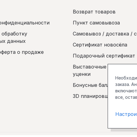
Возврат товаров
онфиденциальности
Пункт самовывоза
а обработку
Самовывоз / доставка / 
ых данных
Сертификат новосёла
оферта о продаже
Подарочный сертификат
Выставочные образцы и 
уценки
Необходим
заказа. А
Бонусные баллы
включаютс
3D планировщик
все, оста
Настрои