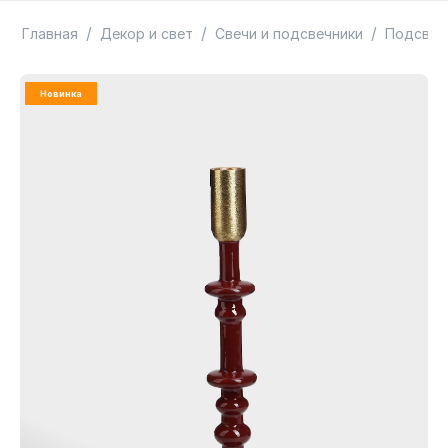
ТОВАРЫ В ПУТИ / ПОД ЗАКАЗ
СКИДКИ
/
/
/
Главная
Декор и свет
Свечи и подсвечники
Подсвеч
Новинка