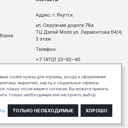
Адрес: г. Якутск
ул. Окружная дорога 78а
ТЦ Дэлэй Молл ул. Лермонтова 64/4,
сборка
3 этаж
Телефон:
+7 (4112) 23‒92‒40
покупка
Рабочее время:
ые cookie нужны для корзины, входа и оформления
Ежедневно с 10:00 до 20:00
налитика, маркетинг, карты и социальные сервисы
я только после вашего согласия. Вы можете принять
stockholm.manager@gmail.com
вить только необходимые или настроить выбор.
О компании
ть
ТОЛЬКО НЕОБХОДИМЫЕ
ХОРОШО