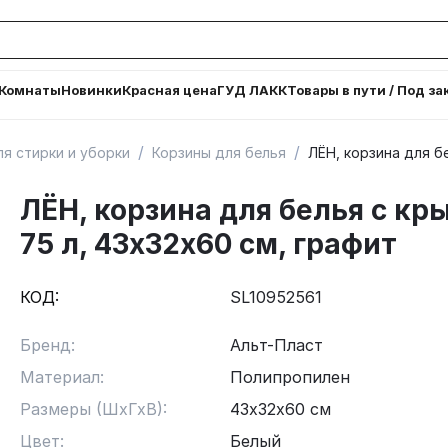
Комнаты
Новинки
Красная цена
ГУД ЛАКК
Товары в пути / Под за
/
/
я стирки и уборки
Корзины для белья
ЛЁН, корзина для б
ЛЁН, корзина для белья с кр
75 л, 43х32х60 см, графит
КОД:
SL10952561
Бренд:
Альт-Пласт
Материал:
Полипропилен
Размеры (ШхГхВ):
43х32х60 см
Цвет:
Белый