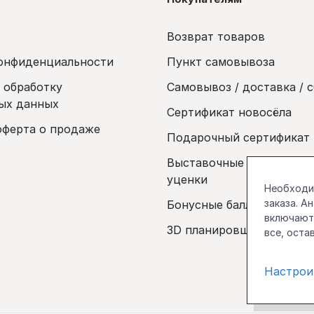
Возврат товаров
онфиденциальности
Пункт самовывоза
а обработку
Самовывоз / доставка / 
ых данных
Сертификат новосёла
оферта о продаже
Подарочный сертификат
Выставочные образцы и 
уценки
Необходим
заказа. А
Бонусные баллы
включаютс
3D планировщик
все, оста
Настрои