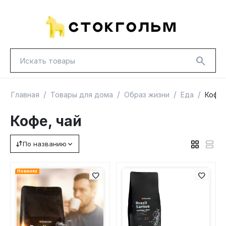
/
/
/
/
Главная
Товары для дома
Образ жизни
Еда
Кофе,
Кофе, чай
По названию
НОВИНКИ
КРАСНАЯ ЦЕНА
ГУД ЛАКК
ТОВАРЫ В ПУТИ / ПОД ЗАКАЗ
СКИДКИ
Новинка