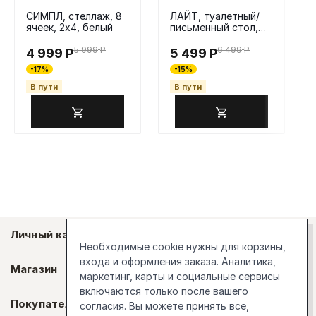
СИМПЛ, стеллаж, 8
ЛАЙТ, туалетный/
ячеек, 2х4, белый
письменный стол,
серый/белая крышка
5 999
Р
6 499
Р
4 999
Р
5 499
Р
-17%
-15%
В пути
В пути
Личный кабинет
Необходимые cookie нужны для корзины,
входа и оформления заказа. Аналитика,
Магазин
маркетинг, карты и социальные сервисы
включаются только после вашего
Покупателям
согласия. Вы можете принять все,