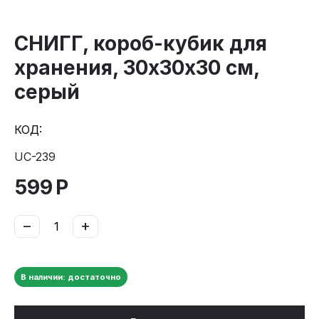
СНИГГ, короб-кубик для
хранения, 30х30х30 см,
серый
КОД:
UC-239
599
Р
−
+
В наличии: достаточно