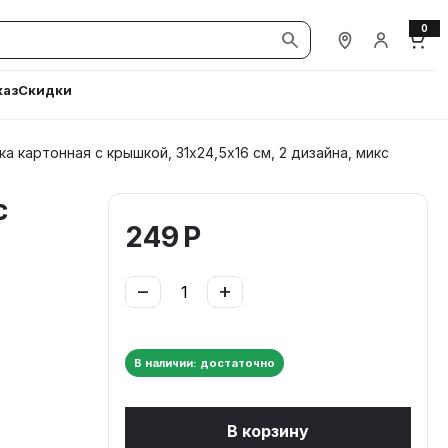
0
Наши магазины
Вход / Ре
Корз
каз
Скидки
а картонная с крышкой, 31х24,5х16 см, 2 дизайна, микс
с
249
Р
−
+
В наличии: достаточно
В корзину