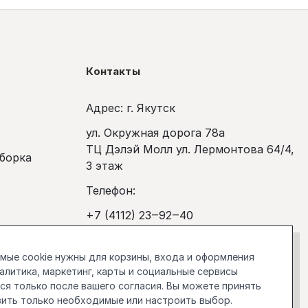
Контакты
Адрес: г. Якутск
ул. Окружная дорога 78а
ТЦ Дэлэй Молл ул. Лермонтова 64/4,
сборка
3 этаж
Телефон:
+7 (4112) 23‒92‒40
покупка
Рабочее время:
ые cookie нужны для корзины, входа и оформления
Ежедневно с 10:00 до 20:00
налитика, маркетинг, карты и социальные сервисы
я только после вашего согласия. Вы можете принять
stockholm.manager@gmail.com
вить только необходимые или настроить выбор.