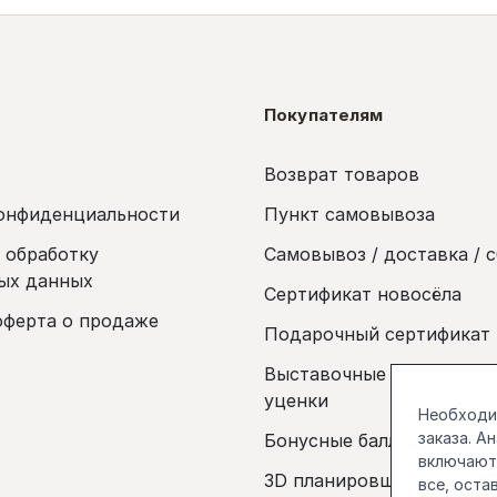
Покупателям
Возврат товаров
онфиденциальности
Пункт самовывоза
а обработку
Самовывоз / доставка / 
ых данных
Сертификат новосёла
оферта о продаже
Подарочный сертификат
Выставочные образцы и 
уценки
Необходим
заказа. А
Бонусные баллы
включаютс
3D планировщик
все, оста