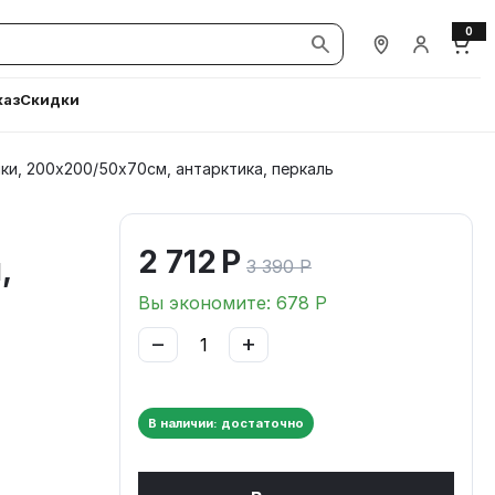
0
Наши магазины
Вход / Ре
Корз
каз
Скидки
ки, 200х200/50х70см, антарктика, перкаль
2 712
Р
,
3 390
Р
Вы экономите:
678
Р
−
+
В наличии: достаточно