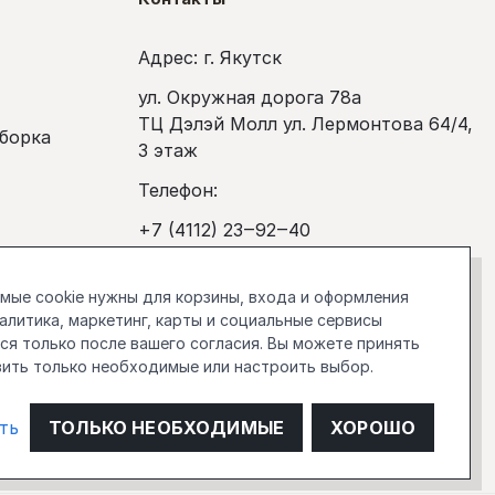
Адрес: г. Якутск
ул. Окружная дорога 78а
ТЦ Дэлэй Молл ул. Лермонтова 64/4,
сборка
3 этаж
Телефон:
+7 (4112) 23‒92‒40
покупка
Рабочее время:
ые cookie нужны для корзины, входа и оформления
Ежедневно с 10:00 до 20:00
налитика, маркетинг, карты и социальные сервисы
я только после вашего согласия. Вы можете принять
stockholm.manager@gmail.com
вить только необходимые или настроить выбор.
О компании
ть
ТОЛЬКО НЕОБХОДИМЫЕ
ХОРОШО