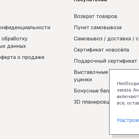
Возврат товаров
онфиденциальности
Пункт самовывоза
а обработку
Самовывоз / доставка / 
ых данных
Сертификат новосёла
оферта о продаже
Подарочный сертификат
Выставочные образцы и 
уценки
Необходим
заказа. А
Бонусные баллы
включаютс
3D планировщик
все, оста
Настрои