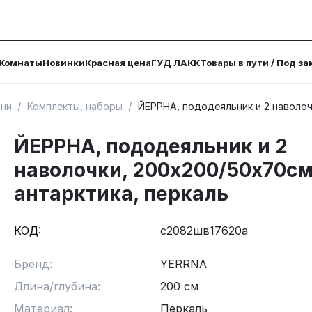
Комнаты
Новинки
Красная цена
ГУД ЛАКК
Товары в пути / Под за
/
/
ьни
Комплекты, наборы
ЙЕРРНА, пододеяльник и 2 наволоч
ЙЕРРНА, пододеяльник и 2
наволочки, 200х200/50х70см
антарктика, перкаль
КОД:
с2082шв17620а
Бренд:
YERRNA
Длина/глубина:
200 см
Материал:
Перкаль