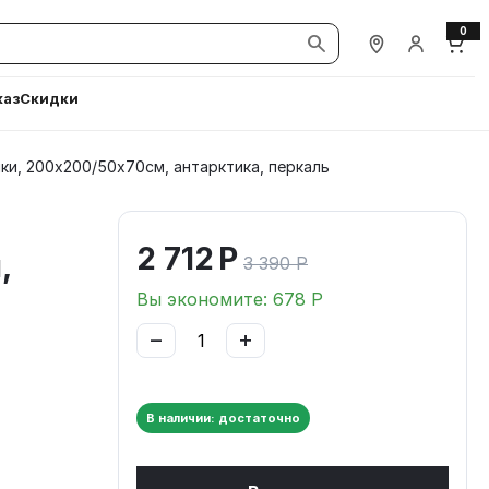
0
Наши магазины
Вход / Ре
Корз
каз
Скидки
ки, 200х200/50х70см, антарктика, перкаль
2 712
Р
,
3 390
Р
Вы экономите:
678
Р
−
+
В наличии: достаточно