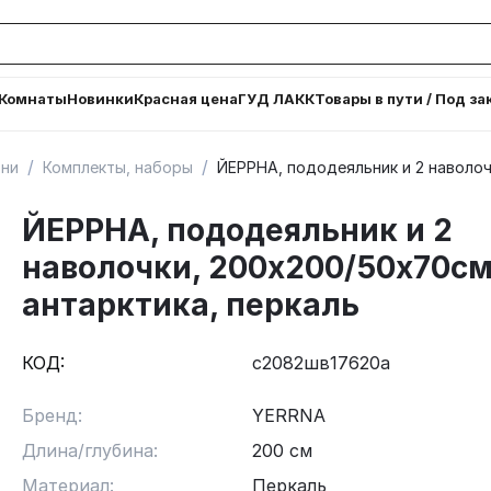
Комнаты
Новинки
Красная цена
ГУД ЛАКК
Товары в пути / Под за
/
/
ьни
Комплекты, наборы
ЙЕРРНА, пододеяльник и 2 наволоч
ЙЕРРНА, пододеяльник и 2
наволочки, 200х200/50х70см
антарктика, перкаль
КОД:
с2082шв17620а
Бренд:
YERRNA
Длина/глубина:
200 см
Материал:
Перкаль