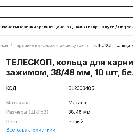
Комнаты
Новинки
Красная цена
ГУД ЛАКК
Товары в пути / Под за
/
/
низы
Гардинные карнизы и аксессуары
ТЕЛЕСКОП, кольца д
ТЕЛЕСКОП, кольца для карни
зажимом, 38/48 мм, 10 шт, б
КОД:
SL2303485
Материал:
Металл
Размеры (ШхГхВ):
38/48 мм
Цвет:
Белый
Все характеристики