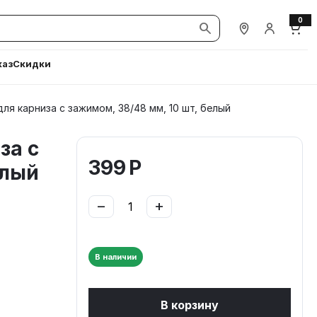
0
Наши магазины
Вход / Ре
Корз
каз
Скидки
ля карниза с зажимом, 38/48 мм, 10 шт, белый
за с
399
Р
елый
−
+
В наличии
В корзину