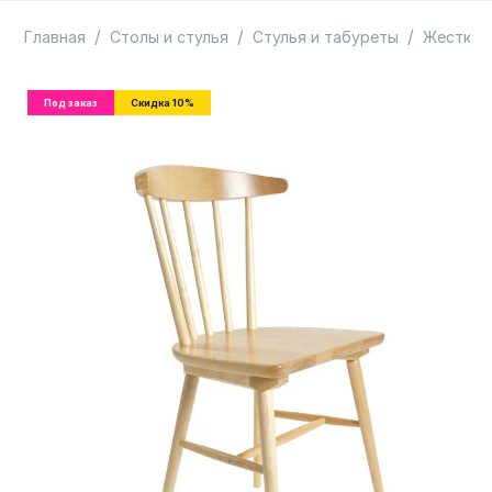
ТОВАРЫ В ПУТИ / ПОД ЗАКАЗ
СКИДКИ
/
/
/
Главная
Столы и стулья
Стулья и табуреты
Жесткие
Под заказ
Скидка 10%