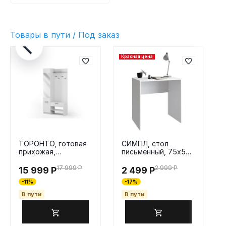
Товары в пути / Под заказ
Красная цена
ТОРОНТО, готовая
СИМПЛ, стол
прихожая,
письменный, 75х50
110х210х35 см,
см, белый
белый, М3
17 999
Р
2 999
Р
15 999
Р
2 499
Р
-11%
-17%
В пути
В пути