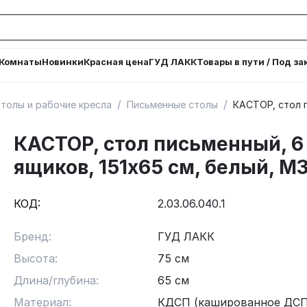
Комнаты
Новинки
Красная цена
ГУД ЛАКК
Товары в пути / Под за
/
/
толы и рабочие кресла
Письменные столы
КАСТОР, стол п
КАСТОР, стол письменный, 6
ящиков, 151х65 см, белый, М
КОД:
2.03.06.040.1
Бренд:
ГУД ЛАКК
Высота:
75 см
Длина/глубина:
65 см
Материал:
КДСП (кашированное ДСП