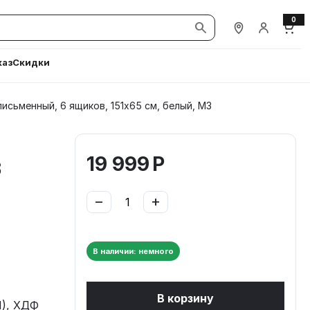
0
Наши магазины
Вход / Ре
Корз
каз
Скидки
исьменный, 6 ящиков, 151х65 см, белый, М3
19 999
Р
3
−
+
В наличии: немного
В корзину
), ХДФ