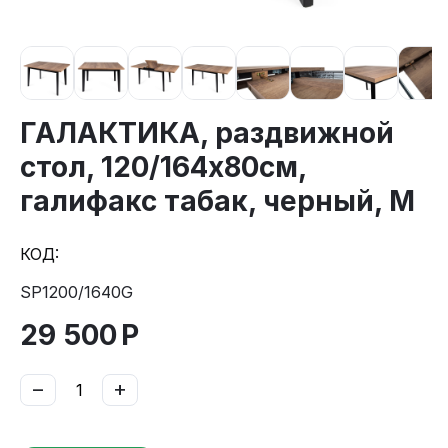
ГАЛАКТИКА, раздвижной
стол, 120/164х80см,
галифакс табак, черный, М
КОД:
SP1200/1640G
29 500
Р
−
+