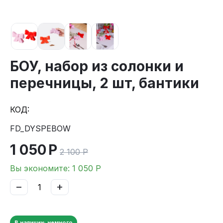
БОУ, набор из солонки и
перечницы, 2 шт, бантики
КОД:
FD_DYSPEBOW
1 050
Р
2 100
Р
Вы экономите:
1 050
Р
−
+
В наличии: немного