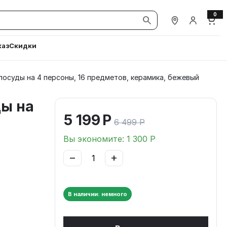
0
Наши магазины
Вход / Ре
Корз
каз
Скидки
осуды на 4 персоны, 16 предметов, керамика, бежевый
ды на
5 199
Р
6 499
Р
Вы экономите:
1 300
Р
−
+
В наличии: немного