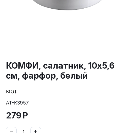
КОМФИ, cалатник, 10х5,6
см, фарфор, белый
КОД:
AT-K3957
279
Р
−
+