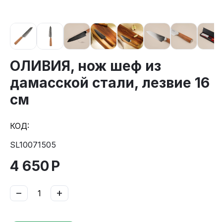
ОЛИВИЯ, нож шеф из
дамасской стали, лезвие 16
см
КОД:
SL10071505
4 650
Р
−
+