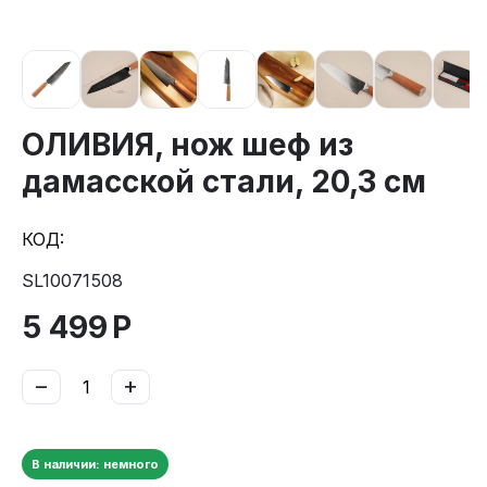
ОЛИВИЯ, нож шеф из
дамасской стали, 20,3 см
КОД:
SL10071508
5 499
Р
−
+
В наличии: немного