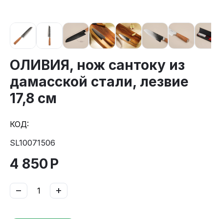
ОЛИВИЯ, нож сантоку из
дамасской стали, лезвие
17,8 см
КОД:
SL10071506
4 850
Р
−
+