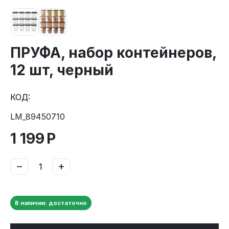
ПРУФА, набор контейнеров,
12 шт, черный
КОД:
LM_89450710
1 199
Р
−
+
В наличии: достаточно