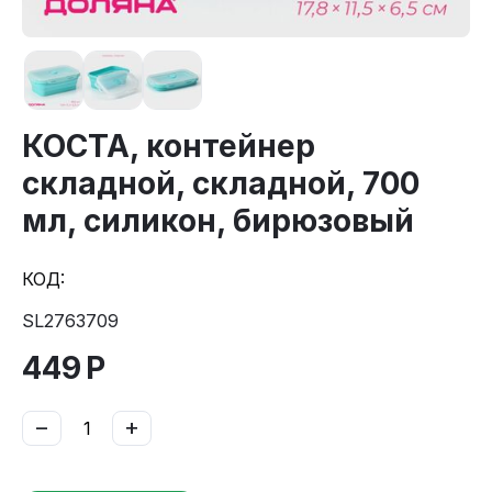
КОСТА, контейнер
складной, складной, 700
мл, силикон, бирюзовый
КОД:
SL2763709
449
Р
−
+