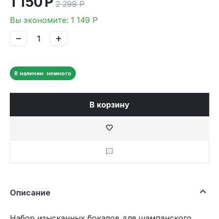
1 150
Р
2 299
Р
Вы экономите:
1 149
Р
−
+
В наличии: немного
В корзину
Описание
Набор изысканных бокалов для шампанского,