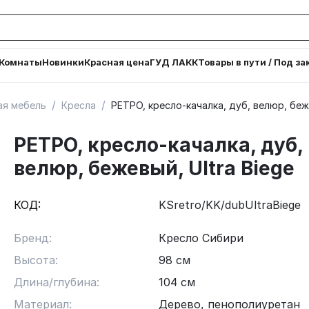
Комнаты
Новинки
Красная цена
ГУД ЛАКК
Товары в пути / Под за
/
/
ая мебель
Кресла
РЕТРО, кресло-качалка, дуб, велюр, беже
РЕТРО, кресло-качалка, дуб,
велюр, бежевый, Ultra Biege
КОД:
KSretro/KK/dubUltraBiege
Бренд:
Кресло Сибири
Высота:
98 см
Длина/глубина:
104 см
Материал:
Дерево, пенополиуретан