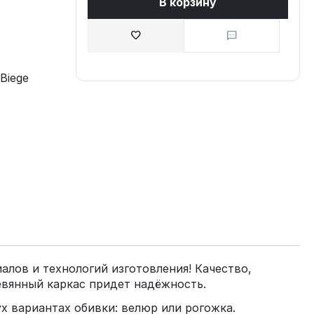
В корзину
Biege
алов и технологий изготовления! Качество,
евянный каркас придет надёжность.
ух вариантах обивки: велюр или рогожка.