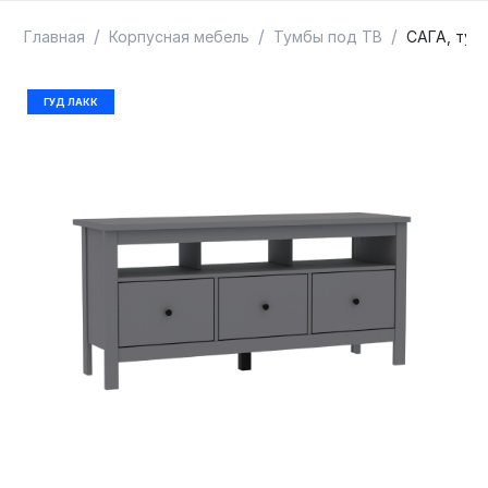
ТОВАРЫ В ПУТИ / ПОД ЗАКАЗ
СКИДКИ
/
/
/
Главная
Корпусная мебель
Тумбы под ТВ
САГА, тумб
ГУД ЛАКК