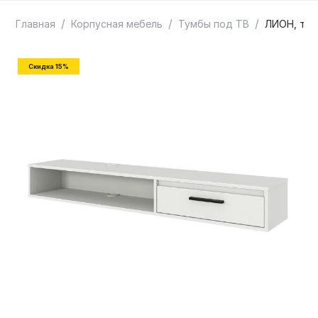
ТОВАРЫ В ПУТИ / ПОД ЗАКАЗ
СКИДКИ
/
/
/
Главная
Корпусная мебель
Тумбы под ТВ
ЛИОН, тум
Скидка 15%