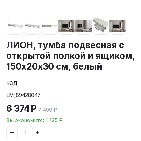
ЛИОН, тумба подвесная с
открытой полкой и ящиком,
150х20х30 см, белый
КОД:
LM_89428047
6 374
Р
7 499
Р
Вы экономите:
1 125
Р
−
+